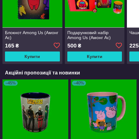
Блокнот Among Us (Амонг
Подарунковий набір
Чашк
Ас)
Among Us (Амонг Ас)
165
500
225
₴
₴
Купити
Купити
Акційні пропозиції та новинки
–45%
–40%