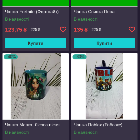
Чашка Fortnite (Фортнайт)
Чашка Свинка Пепа
В наявності
В наявності
123,75
135
₴
₴
225 ₴
225 ₴
Купити
Купити
–40%
–30%
Чашка Мавка. Лісова пісня
Чашка Roblox (Роблокс)
В наявності
В наявності