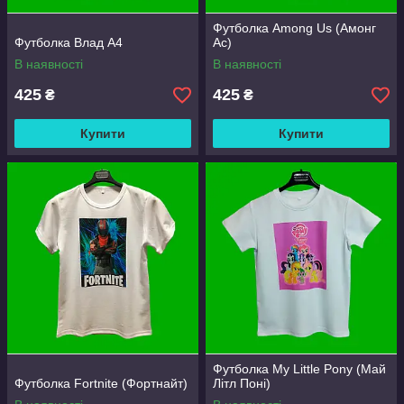
Футболка Among Us (Амонг
Футболка Влад А4
Ас)
В наявності
В наявності
425
425
₴
₴
Купити
Купити
Футболка My Little Pony (Май
Футболка Fortnite (Фортнайт)
Літл Поні)