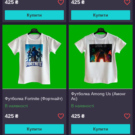
425
425
₴
₴
Купити
Купити
Футболка Among Us (Амонг
Футболка Fortnite (Фортнайт)
Ас)
В наявності
В наявності
425
425
₴
₴
Купити
Купити