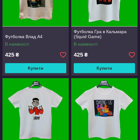
Футболка Гра в Кальмара
Футболка Влад А4
(Squid Game)
В наявності
В наявності
425
425
₴
₴
Купити
Купити