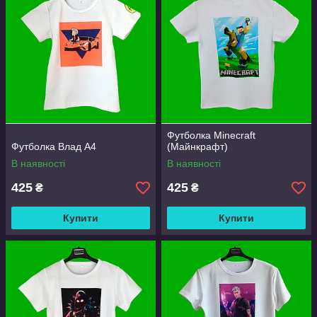
Футболка Minecraft
Футболка Влад А4
(Майнкрафт)
В наявності
В наявності
425
425
₴
₴
Купити
Купити