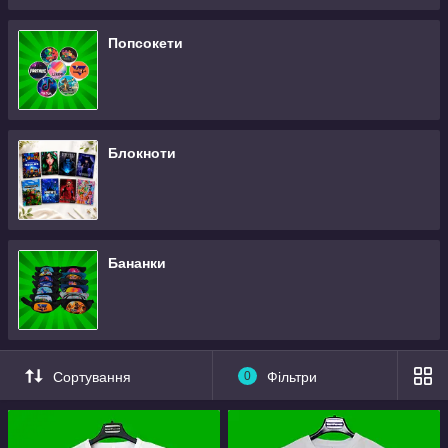
Попсокети
Блокноти
Бананки
Сортування
0
Фільтри