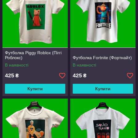
Футболка Piggy Roblox (Піггі
Роблокс)
Футболка Fortnite (Фортнайт)
В наявності
В наявності
425
425
₴
₴
Купити
Купити