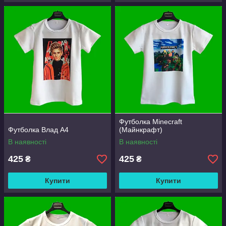
Футболка Minecraft
Футболка Влад А4
(Майнкрафт)
В наявності
В наявності
425
425
₴
₴
Купити
Купити