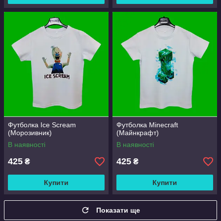
Футболка Ice Scream
Футболка Minecraft
(Морозивник)
(Майнкрафт)
В наявності
В наявності
425
425
₴
₴
Купити
Купити
Показати ще