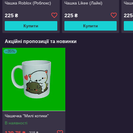
Чашка Roblox (Роблокс)
Чашка Likee (Лайкі)
Чашк
225
225
225
₴
₴
Купити
Купити
Акційні пропозиції та новинки
–35%
Чашечка "Милі котики"
В наявності
139,75