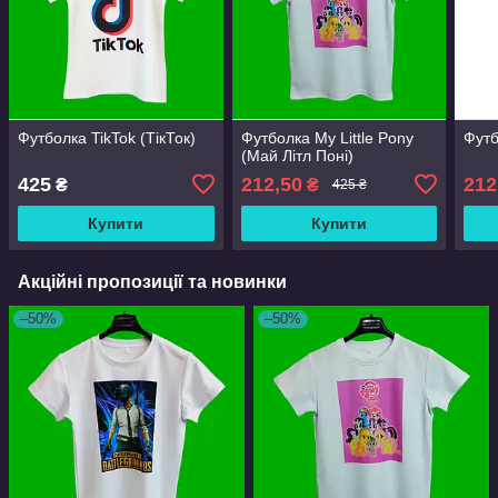
Футболка TikTok (ТікТок)
Футболка My Little Pony
Футб
(Май Літл Поні)
425
212,50
212
₴
₴
425 ₴
Купити
Купити
Акційні пропозиції та новинки
–50%
–50%