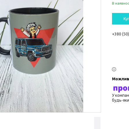
В наявнос
Ку
+380 (50
У компан
будь-яки