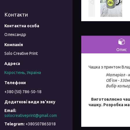
Контакти
Олександр
Опис
Solo Creative Print
Чашка з принтом Влад
Коростень, Україна
Матеріал - к
Об'єм - 330мл
Вибір кольор
+380 (50) 786-50-18
Виготовляємо чашк
чашку. Розробка м
solocreativeprint@gmail.com
+380507865018