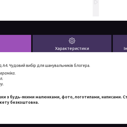
Характеристики
І
 А4. Чудовий вибір для шанувальників блогера.
ераміка.
.
у.
и з будь-якими малюнками, фото, логотипами, написами. Ст
акету безкоштовна.