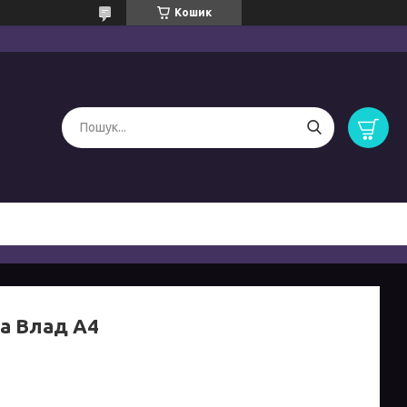
Кошик
а Влад А4