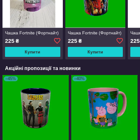
Чашка Fortnite (Фортнайт)
Чашка Fortnite (Фортнайт)
Чашк
225
225
225
₴
₴
Купити
Купити
Акційні пропозиції та новинки
–45%
–40%