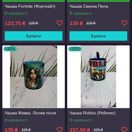
Чашка Fortnite (Фортнайт)
Чашка Свинка Пепа
В наявності
В наявності
123,75
135
₴
₴
225 ₴
225 ₴
Купити
Купити
–40%
–30%
Чашка Мавка. Лісова пісня
Чашка Roblox (Роблокс)
В наявності
В наявності
135
157,50
₴
₴
225 ₴
225 ₴