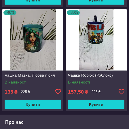
–40%
–30%
Чашка Мавка. Лісова пісня
Чашка Roblox (Роблокс)
В наявності
В наявності
135
157,50
₴
₴
225 ₴
225 ₴
Купити
Купити
Про нас