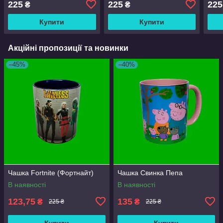
225
225
225
₴
₴
Купити
Купити
Акційні пропозиції та новинки
–45%
–40%
Чашка Fortnite (Фортнайт)
Чашка Свинка Пепа
В наявності
В наявності
123,75
135
₴
₴
225 ₴
225 ₴
Купити
Купити