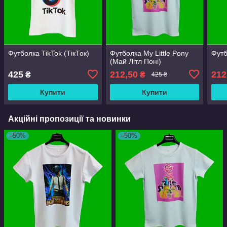
Футболка TikTok (ТікТок)
Футболка My Little Pony
Футб
(Май Літл Поні)
425
212,50
212
₴
₴
425 ₴
Купити
Купити
Акційні пропозиції та новинки
–50%
–50%