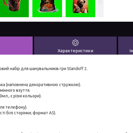
Характеристики
І
й набір для шанувальників гри Standoff 2.
вка (наповнена декоративною стружкою).
мінного взуття.
мл., є різні кольори).
ля телефону).
сті білі сторінки; формат А5).