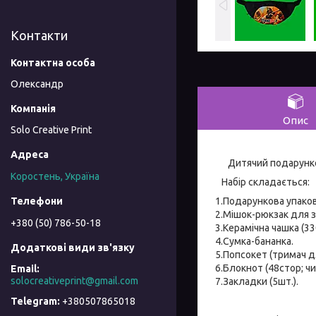
Контакти
Олександр
Опис
Solo Creative Print
Дитячий подарункови
Коростень, Україна
Набір складається:
1.Подарункова упако
2.Мішок-рюкзак для з
+380 (50) 786-50-18
3.Керамічна чашка (330
4.Сумка-бананка.
5.Попсокет (тримач д
6.Блокнот (48стор; чи
solocreativeprint@gmail.com
7.Закладки (5шт.).
+380507865018