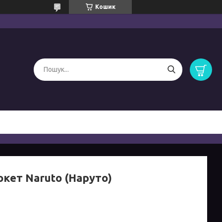
Кошик
окет Naruto (Наруто)