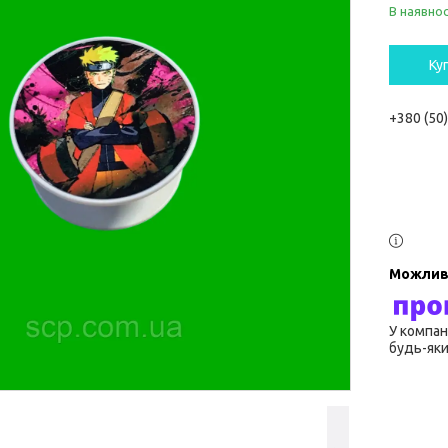
В наявнос
Ку
+380 (50
У компан
будь-яки