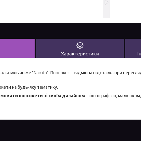
Характеристики
І
ьників аніме "Naruto". Попсокет – відмінна підставка при перегля
ети на будь-яку тематику.
мовити попсокети зі своїм дизайном
- фотографією, малюнком,