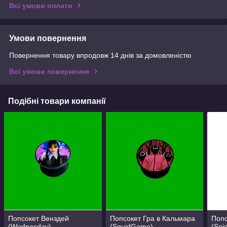
Всі умови оплати
Умови повернення
Повернення товару впродовж 14 днів за домовленістю
Всі умови повернення
Подібні товари компанії
Попсокет Венздей
Попсокет Гра в Кальмара
Попс
(Wednesday)
(SquidGame)
(Spi