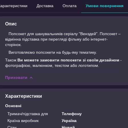
арактеристики
Доставка
Оплата
Умови повернення
Опис
Попсокет для шанувальників серіалу "Венздей". Попсокет –
відмінна підставка при перегляді фільму або інтернет-
сторінок.
Виготовляємо попсокети на будь-яку тематику.
Також
Ви можете замовити попсокети зі своїм дизайном
-
фотографією, малюнком, текстом або логотипом.
Приховати
Характеристики
Основні
Тримач/підставка для
Телефону
Країна виробник
Україна
Стан
Новий