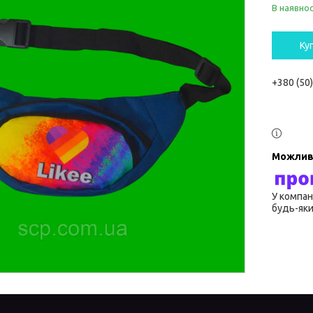
В наявнос
Ку
+380 (50
У компан
будь-яки