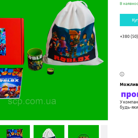
В наявнос
Ку
+380 (50
У компан
будь-яки