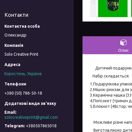
Контакти
Олександр
Опис
Solo Creative Print
Дитячий подарункови
Коростень, Україна
Набір складається:
1.Подарункова упако
2.Мішок-рюкзак для з
+380 (50) 786-50-18
3.Керамічна чашка (330
4.Попсокет (тримач д
5.Блокнот (48стор; чи
solocreativeprint@gmail.com
Можливе різне наповн
+380507865018
Виготовляємо дитячі