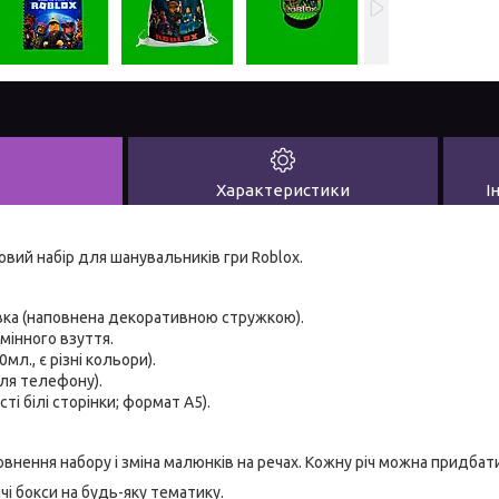
Характеристики
І
й набір для шанувальників гри Roblox.
вка (наповнена декоративною стружкою).
мінного взуття.
мл., є різні кольори).
ля телефону).
сті білі сторінки; формат А5).
ення набору і зміна малюнків на речах. Кожну річ можна придбати
 бокси на будь-яку тематику.