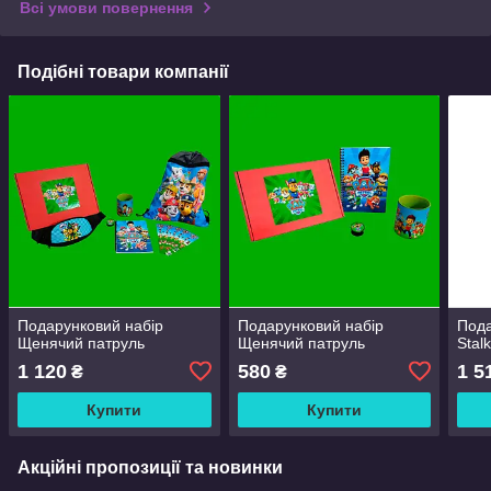
Всі умови повернення
Подібні товари компанії
Подарунковий набір
Подарунковий набір
Пода
Щенячий патруль
Щенячий патруль
Stal
1 120
580
1 5
₴
₴
Купити
Купити
Акційні пропозиції та новинки