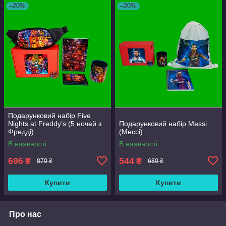
–20%
–20%
Подарунковий набір Five
Nights at Freddy’s (5 ночей з
Подарунковий набір Messi
Фредді)
(Мессі)
В наявності
В наявності
696
544
₴
₴
870 ₴
680 ₴
Купити
Купити
Про нас