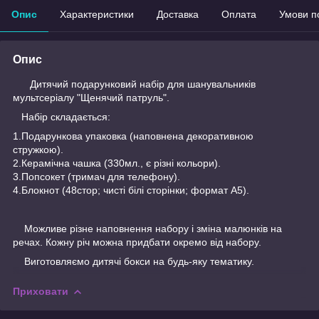
Опис
Характеристики
Доставка
Оплата
Умови п
Опис
Дитячий подарунковий набір для шанувальників
мультсеріалу "Щенячий патруль".
Набір складається:
1.Подарункова упаковка (наповнена декоративною
стружкою).
2.Керамічна чашка (330мл., є різні кольори).
3.Попсокет (тримач для телефону).
4.Блокнот (48стор; чисті білі сторінки; формат А5).
Можливе різне наповнення набору і зміна малюнків на
речах. Кожну річ можна придбати окремо від набору.
Виготовляємо дитячі бокси на будь-яку тематику.
Приховати