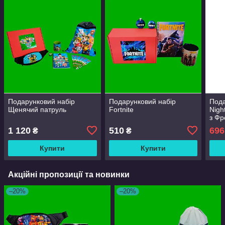
Подарунковий набір
Подарунковий набір
Пода
Щенячий патруль
Fortnite
Nigh
з Фр
1 120
510
696
₴
₴
Купити
Купити
Акційні пропозиції та новинки
–20%
–20%