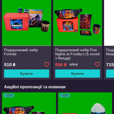
Подарунковий набір
Подарунковий набір Five
Пода
Fortnite
Nights at Freddy’s (5 ночей
Мавк
з Фредді)
510
696
715
₴
₴
870 ₴
Купити
Купити
Акційні пропозиції та новинки
–20%
–20%