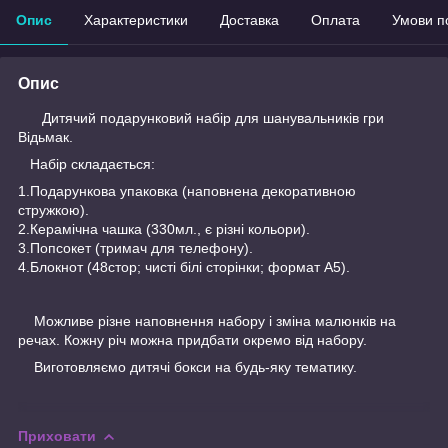
Опис
Характеристики
Доставка
Оплата
Умови п
Опис
Дитячий подарунковий набір для шанувальників гри
Відьмак.
Набір складається:
1.Подарункова упаковка (наповнена декоративною
стружкою).
2.Керамічна чашка (330мл., є різні кольори).
3.Попсокет (тримач для телефону).
4.Блокнот (48стор; чисті білі сторінки; формат А5).
Можливе різне наповнення набору і зміна малюнків на
речах. Кожну річ можна придбати окремо від набору.
Виготовляємо дитячі бокси на будь-яку тематику.
Приховати