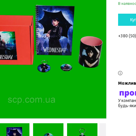
В наявнос
Ку
+380 (50
У компан
будь-яки