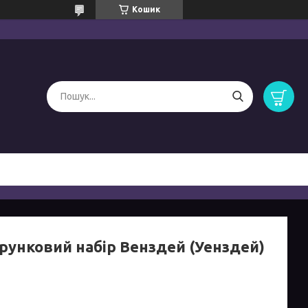
Кошик
рунковий набір Венздей (Уенздей)