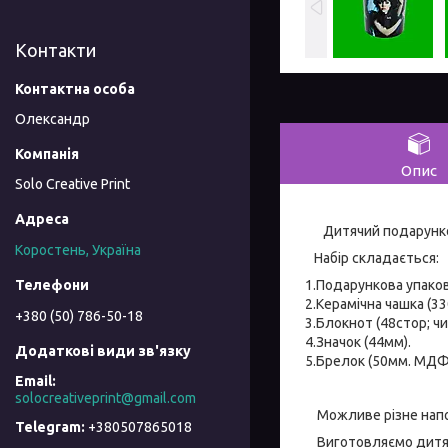
Контакти
Олександр
Опис
Solo Creative Print
Дитячий подарункови
Коростень, Україна
Набір складається:
1.Подарункова упако
2.Керамічна чашка (330
+380 (50) 786-50-18
3.Блокнот (48стор; чи
4.Значок (44мм).
5.Брелок (50мм. МДФ
solocreativeprint@gmail.com
Можливе різне наповн
+380507865018
Виготовляємо дитячі