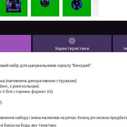
Характеристики
І
й набір для шанувальників серіалу "Венздей".
вка (наповнена декоративною стружкою).
мл., є різні кольори).
сті білі сторінки; формат А5).
).
ення набору і зміна малюнків на речах. Кожну річ можна придбати
 бокси на будь-яку тематику.