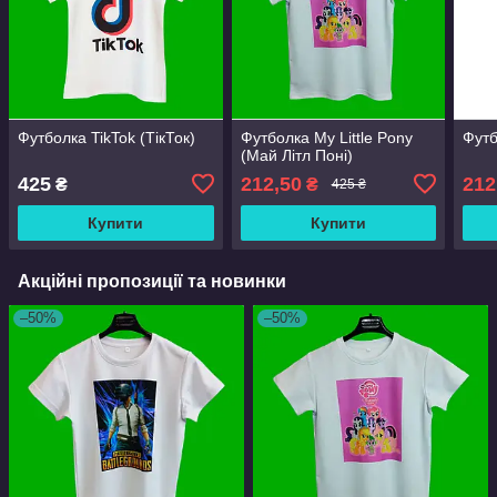
Футболка TikTok (ТікТок)
Футболка My Little Pony
Футб
(Май Літл Поні)
425
212,50
212
₴
₴
425 ₴
Купити
Купити
Акційні пропозиції та новинки
–50%
–50%