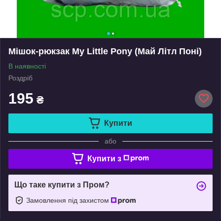
Мішок-рюкзак My Little Pony (Май Літл Поні)
В наявності
Роздріб
195
₴
Купити
або
Купити з
Що таке купити з Пром?
Замовлення під захистом