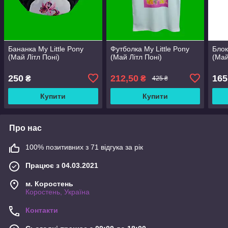
Бананка My Little Pony
Футболка My Little Pony
Блок
(Май Літл Поні)
(Май Літл Поні)
(Май
250
212,50
165
₴
₴
425 ₴
Купити
Купити
Про нас
100% позитивних з 71 відгука за рік
Працює з 04.03.2021
м. Коростень
Коростень, Україна
Контакти