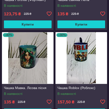
В наявності
В наявності
123,75
135
₴
₴
225 ₴
225 ₴
Купити
Купити
–40%
–30%
Чашка Мавка. Лісова пісня
Чашка Roblox (Роблокс)
В наявності
В наявності
135
157,50
₴
₴
225 ₴
225 ₴