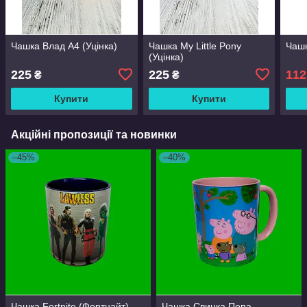
Чашка Влад А4 (Уцінка)
Чашка My Little Pony
Чашк
(Уцінка)
225
225
112
₴
₴
Купити
Купити
Акційні пропозиції та новинки
–45%
–40%
Чашка Fortnite (Фортнайт)
Чашка Свинка Пепа