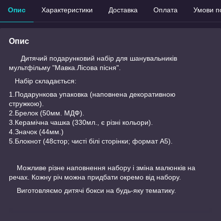
Опис
Характеристики
Доставка
Оплата
Умови п
Опис
Дитячий подарунковий набір для шанувальників
мультфільму "Мавка.Лісова пісня".
Набір складається:
1.Подарункова упаковка (наповнена декоративною
стружкою).
2.Брелок (50мм. МДФ).
3.Керамічна чашка (330мл., є різні кольори).
4.Значок (44мм.)
5.Блокнот (48стор; чисті білі сторінки; формат А5).
Можливе різне наповнення набору і зміна малюнків на
речах. Кожну річ можна придбати окремо від набору.
Виготовляємо дитячі бокси на будь-яку тематику.