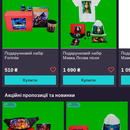
Подарунковий набір
Подарунковий набір
Пода
Fortnite
Мавка.Лісова пісня
Мавк
510
1 690
1 0
₴
₴
Купити
Купити
Акційні пропозиції та новинки
–20%
–20%