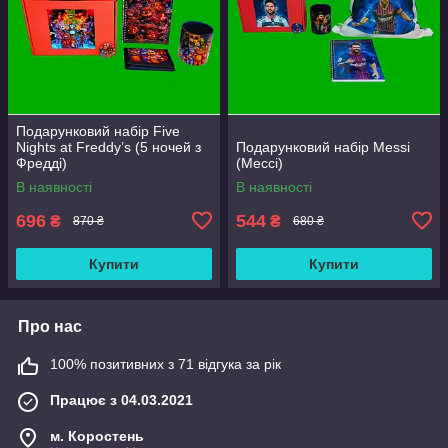
Подарунковий набір Five
Nights at Freddy’s (5 ночей з
Подарунковий набір Messi
Фредді)
(Мессі)
В наявності
В наявності
696
544
₴
₴
870 ₴
680 ₴
Купити
Купити
Про нас
100% позитивних з 71 відгука за рік
Працює з 04.03.2021
м. Коростень