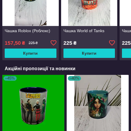
Чашка Roblox (Роблокс)
Чашка World of Tanks
Чашк
157,50
225
225
₴
₴
225 ₴
Купити
Купити
Акційні пропозиції та новинки
–45%
–40%