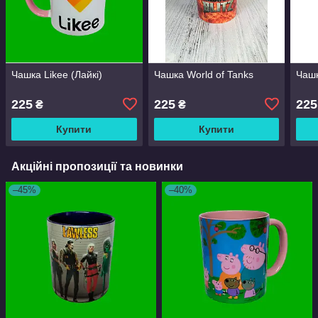
Чашка Likee (Лайкі)
Чашка World of Tanks
Чаш
225
225
225
₴
₴
Купити
Купити
Акційні пропозиції та новинки
–45%
–40%