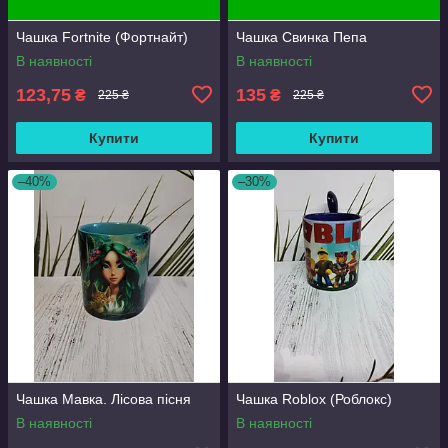
Чашка Fortnite (Фортнайт)
Чашка Свинка Пепа
В наявності
В наявності
123,75
135
₴
₴
225 ₴
225 ₴
Купити
Купити
–40%
–30%
Чашка Мавка. Лісова пісня
Чашка Roblox (Роблокс)
В наявності
В наявності